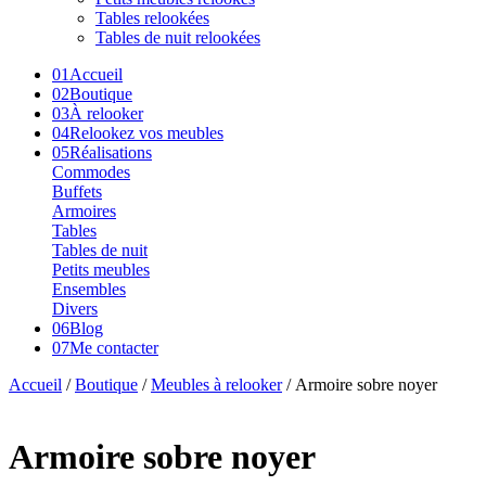
Tables relookées
Tables de nuit relookées
01
Accueil
02
Boutique
03
À relooker
04
Relookez vos meubles
05
Réalisations
Commodes
Buffets
Armoires
Tables
Tables de nuit
Petits meubles
Ensembles
Divers
06
Blog
07
Me contacter
Accueil
/
Boutique
/
Meubles à relooker
/ Armoire sobre noyer
Armoire sobre noyer