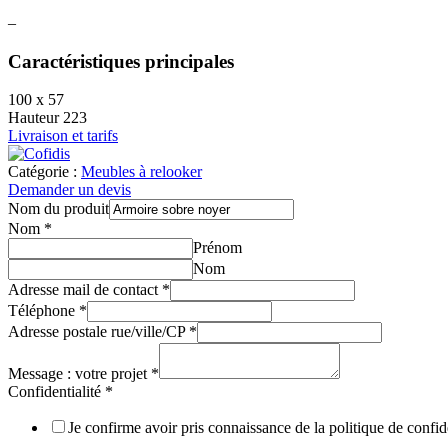
–
Caractéristiques principales
100 x 57
Hauteur 223
Livraison et tarifs
Catégorie :
Meubles à relooker
Demander un devis
Nom du produit
Nom
*
Prénom
Nom
Adresse mail de contact
*
Téléphone
*
Adresse postale rue/ville/CP
*
Message : votre projet
*
Confidentialité
*
Je confirme avoir pris connaissance de la politique de confid