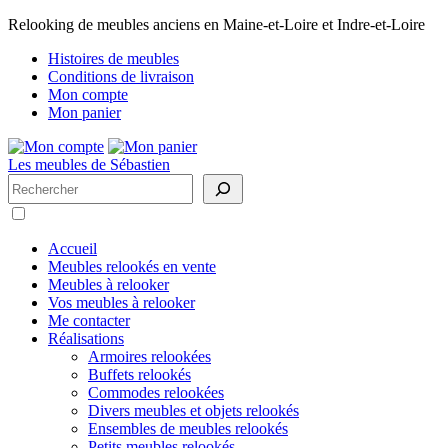
Relooking de meubles anciens en Maine-et-Loire et Indre-et-Loire
Histoires de meubles
Conditions de livraison
Mon compte
Mon panier
Les meubles de Sébastien
Rechercher
Accueil
Meubles relookés en vente
Meubles à relooker
Vos meubles à relooker
Me contacter
Réalisations
Armoires relookées
Buffets relookés
Commodes relookées
Divers meubles et objets relookés
Ensembles de meubles relookés
Petits meubles relookés