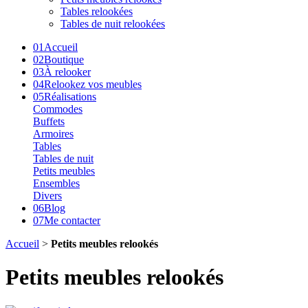
Tables relookées
Tables de nuit relookées
01
Accueil
02
Boutique
03
À relooker
04
Relookez vos meubles
05
Réalisations
Commodes
Buffets
Armoires
Tables
Tables de nuit
Petits meubles
Ensembles
Divers
06
Blog
07
Me contacter
Accueil
>
Petits meubles relookés
Petits meubles relookés