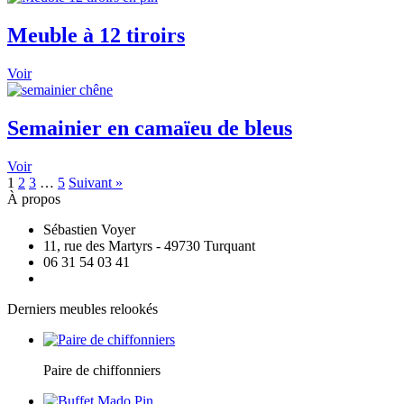
Meuble à 12 tiroirs
Voir
Semainier en camaïeu de bleus
Voir
1
2
3
…
5
Suivant »
À propos
Sébastien Voyer
11, rue des Martyrs - 49730 Turquant
06 31 54 03 41
Derniers meubles relookés
Paire de chiffonniers