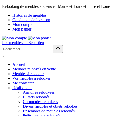
Relooking de meubles anciens en Maine-et-Loire et Indre-et-Loire
Histoires de meubles
Conditions de livraison
Mon compte
Mon panier
Les meubles de Sébastien
Rechercher
Accueil
Meubles relookés en vente
Meubles à relooker
Vos meubles à relooker
Me contacter
Réalisations
Armoires relookées
Buffets relookés
Commodes relookées
Divers meubles et objets relookés
Ensembles de meubles relookés
Petits meubles relookés