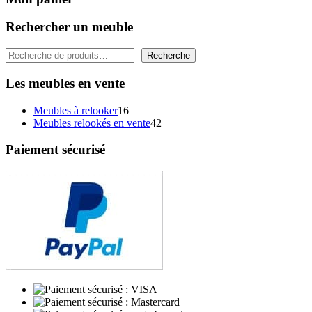
Rechercher un meuble
Rechercher
Recherche
Les meubles en vente
16
Meubles à relooker
16
produits
42
Meubles relookés en vente
42
produits
Paiement sécurisé