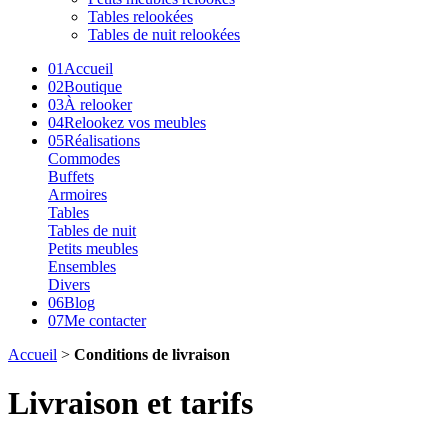
Tables relookées
Tables de nuit relookées
01
Accueil
02
Boutique
03
À relooker
04
Relookez vos meubles
05
Réalisations
Commodes
Buffets
Armoires
Tables
Tables de nuit
Petits meubles
Ensembles
Divers
06
Blog
07
Me contacter
Accueil
>
Conditions de livraison
Livraison et tarifs