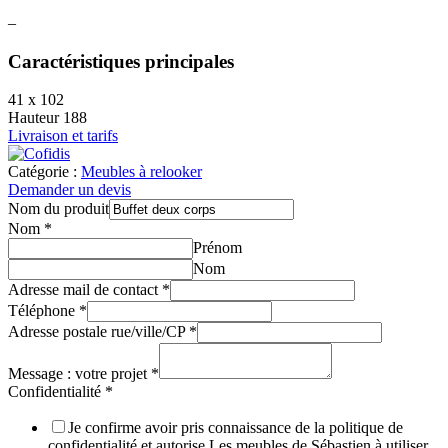
–
Caractéristiques principales
41 x 102
Hauteur 188
Livraison et tarifs
Catégorie :
Meubles à relooker
Demander un devis
Nom du produit
Nom
*
Prénom
Nom
Adresse mail de contact
*
Téléphone
*
Adresse postale rue/ville/CP
*
Message : votre projet
*
Confidentialité
*
Je confirme avoir pris connaissance de la politique de
confidentialité et autorise Les meubles de Sébastien à utiliser