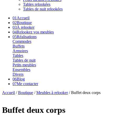
Tables relookées
Tables de nuit relookées
01
Accueil
02
Boutique
03
À relooker
04
Relookez vos meubles
05
Réalisations
Commodes
Buffets
Armoires
Tables
Tables de nuit
Petits meubles
Ensembles
Divers
06
Blog
07
Me contacter
Accueil
/
Boutique
/
Meubles à relooker
/ Buffet deux corps
Buffet deux corps