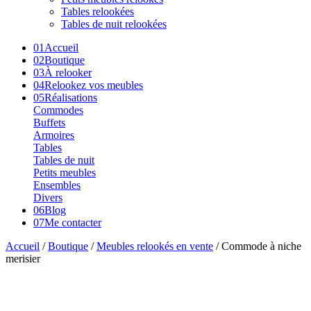
Tables relookées
Tables de nuit relookées
01
Accueil
02
Boutique
03
À relooker
04
Relookez vos meubles
05
Réalisations
Commodes
Buffets
Armoires
Tables
Tables de nuit
Petits meubles
Ensembles
Divers
06
Blog
07
Me contacter
Accueil
/
Boutique
/
Meubles relookés en vente
/ Commode à niche
merisier