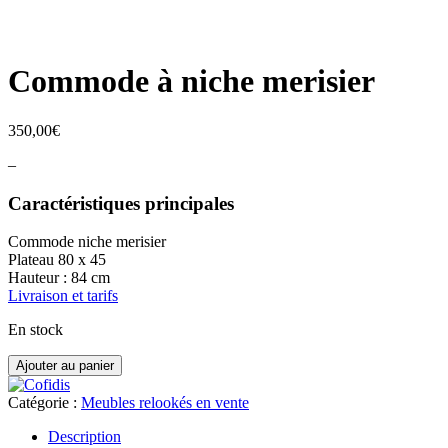
Commode à niche merisier
350,00
€
–
Caractéristiques principales
Commode niche merisier
Plateau 80 x 45
Hauteur : 84 cm
Livraison et tarifs
En stock
quantité
Ajouter au panier
de
Commode
Catégorie :
Meubles relookés en vente
à
niche
Description