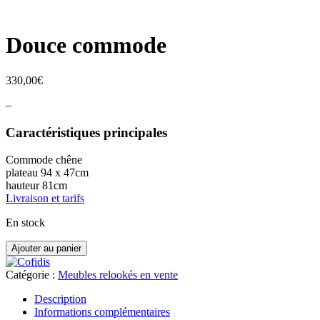
Douce commode
330,00
€
–
Caractéristiques principales
Commode chêne
plateau 94 x 47cm
hauteur 81cm
Livraison et tarifs
En stock
quantité
Ajouter au panier
de
Douce
Catégorie :
Meubles relookés en vente
commode
Description
Informations complémentaires