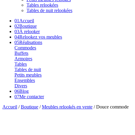
Tables relookées
Tables de nuit relookées
01
Accueil
02
Boutique
03
À relooker
04
Relookez vos meubles
05
Réalisations
Commodes
Buffets
Armoires
Tables
Tables de nuit
Petits meubles
Ensembles
Divers
06
Blog
07
Me contacter
Accueil
/
Boutique
/
Meubles relookés en vente
/ Douce commode