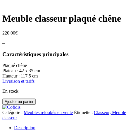
Meuble classeur plaqué chêne
220,00
€
–
Caractéristiques principales
Plaqué chêne
Plateau : 42 x 35 cm
Hauteur : 117,5 cm
Livraison et tarifs
En stock
quantité
Ajouter au panier
de
Meuble
Catégorie :
Meubles relookés en vente
Étiquette :
Classeur; Meuble
classeur
classeur
plaqué
chêne
Description