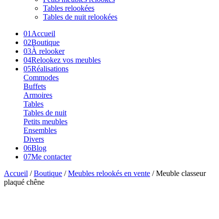
Tables relookées
Tables de nuit relookées
01
Accueil
02
Boutique
03
À relooker
04
Relookez vos meubles
05
Réalisations
Commodes
Buffets
Armoires
Tables
Tables de nuit
Petits meubles
Ensembles
Divers
06
Blog
07
Me contacter
Accueil
/
Boutique
/
Meubles relookés en vente
/ Meuble classeur
plaqué chêne