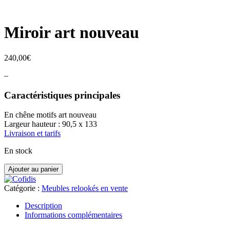
Miroir art nouveau
240,00
€
–
Caractéristiques principales
En chêne motifs art nouveau
Largeur hauteur : 90,5 x 133
Livraison et tarifs
En stock
quantité
Ajouter au panier
de
Miroir
Catégorie :
Meubles relookés en vente
art
nouveau
Description
Informations complémentaires