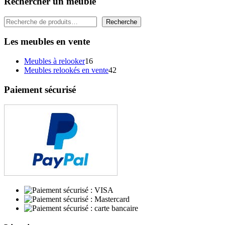
Rechercher un meuble
Rechercher
Recherche
Les meubles en vente
16
Meubles à relooker
16
produits
42
Meubles relookés en vente
42
produits
Paiement sécurisé