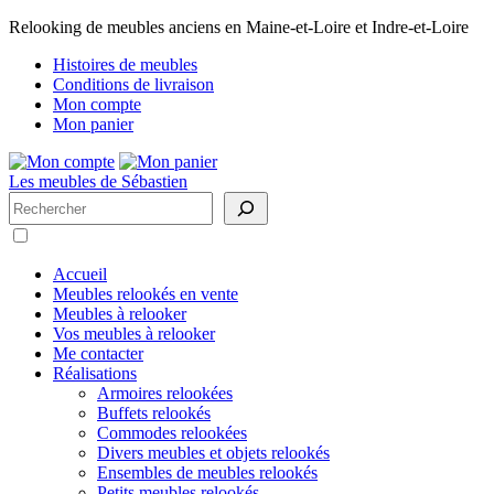
Relooking de meubles anciens en Maine-et-Loire et Indre-et-Loire
Histoires de meubles
Conditions de livraison
Mon compte
Mon panier
Les meubles de Sébastien
Rechercher
Accueil
Meubles relookés en vente
Meubles à relooker
Vos meubles à relooker
Me contacter
Réalisations
Armoires relookées
Buffets relookés
Commodes relookées
Divers meubles et objets relookés
Ensembles de meubles relookés
Petits meubles relookés