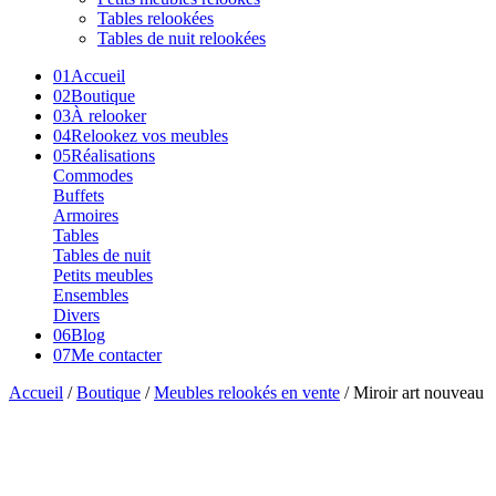
Tables relookées
Tables de nuit relookées
01
Accueil
02
Boutique
03
À relooker
04
Relookez vos meubles
05
Réalisations
Commodes
Buffets
Armoires
Tables
Tables de nuit
Petits meubles
Ensembles
Divers
06
Blog
07
Me contacter
Accueil
/
Boutique
/
Meubles relookés en vente
/ Miroir art nouveau