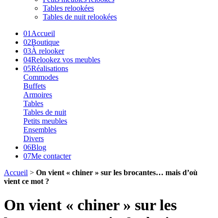
Tables relookées
Tables de nuit relookées
01
Accueil
02
Boutique
03
À relooker
04
Relookez vos meubles
05
Réalisations
Commodes
Buffets
Armoires
Tables
Tables de nuit
Petits meubles
Ensembles
Divers
06
Blog
07
Me contacter
Accueil
>
On vient « chiner » sur les brocantes… mais d’où
vient ce mot ?
On vient « chiner » sur les