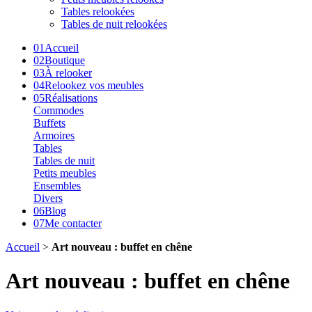
Tables relookées
Tables de nuit relookées
01
Accueil
02
Boutique
03
À relooker
04
Relookez vos meubles
05
Réalisations
Commodes
Buffets
Armoires
Tables
Tables de nuit
Petits meubles
Ensembles
Divers
06
Blog
07
Me contacter
Accueil
>
Art nouveau : buffet en chêne
Art nouveau : buffet en chêne