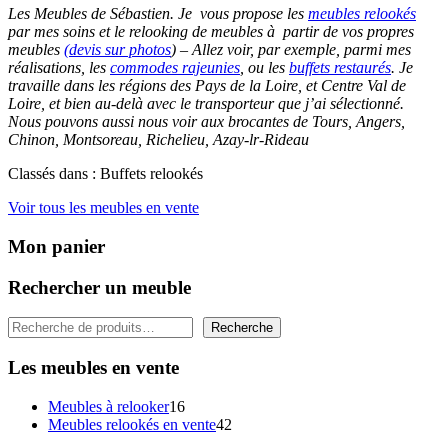
Les Meubles de Sébastien. Je vous propose les
meubles relookés
par mes soins et le relooking de meubles à partir de vos propres
meubles
(devis sur photos
)
– Allez voir
,
par exemple,
parmi mes
réalisations, les
commodes rajeunies
, ou les
buffets restaurés
. Je
travaille dans les régions des Pays de la Loire, et Centre Val de
Loire, et bien au-delà avec le transporteur que j’ai sélectionné.
Nous pouvons aussi nous voir aux brocantes de Tours, Angers,
Chinon, Montsoreau, Richelieu, Azay-lr-Rideau
Classés dans : Buffets relookés
Voir tous les meubles en vente
Mon panier
Rechercher un meuble
Rechercher
Recherche
Les meubles en vente
16
Meubles à relooker
16
produits
42
Meubles relookés en vente
42
produits