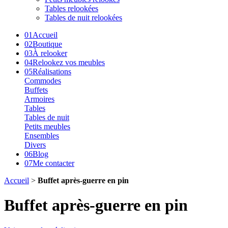
Tables relookées
Tables de nuit relookées
01
Accueil
02
Boutique
03
À relooker
04
Relookez vos meubles
05
Réalisations
Commodes
Buffets
Armoires
Tables
Tables de nuit
Petits meubles
Ensembles
Divers
06
Blog
07
Me contacter
Accueil
>
Buffet après-guerre en pin
Buffet après-guerre en pin