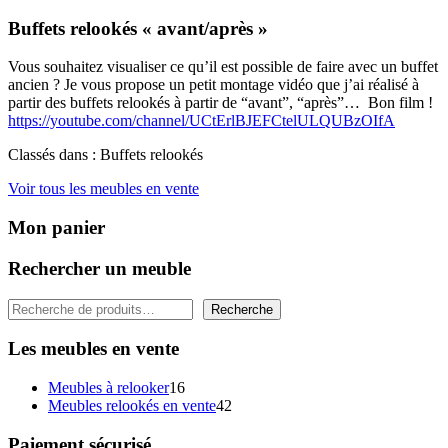
Buffets relookés « avant/après »
Vous souhaitez visualiser ce qu’il est possible de faire avec un buffet
ancien ? Je vous propose un petit montage vidéo que j’ai réalisé à
partir des buffets relookés à partir de “avant”, “après”… Bon film !
https://youtube.com/channel/UCtErlBJEFCtelULQUBzOIfA
Classés dans : Buffets relookés
Voir tous les meubles en vente
Mon panier
Rechercher un meuble
Rechercher
Recherche
Les meubles en vente
16
Meubles à relooker
16
produits
42
Meubles relookés en vente
42
produits
Paiement sécurisé