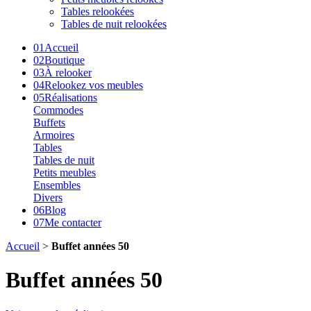
Tables relookées
Tables de nuit relookées
01
Accueil
02
Boutique
03
À relooker
04
Relookez vos meubles
05
Réalisations
Commodes
Buffets
Armoires
Tables
Tables de nuit
Petits meubles
Ensembles
Divers
06
Blog
07
Me contacter
Accueil
>
Buffet années 50
Buffet années 50