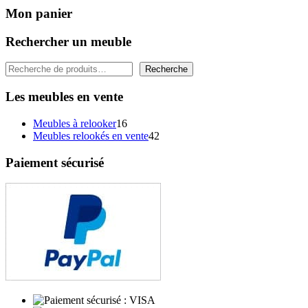
Mon panier
Rechercher un meuble
Rechercher
Recherche
Les meubles en vente
16
Meubles à relooker
16
produits
42
Meubles relookés en vente
42
produits
Paiement sécurisé