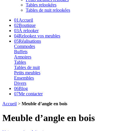
Tables relookées
Tables de nuit relookées
01
Accueil
02
Boutique
03
À relooker
04
Relookez vos meubles
05
Réalisations
Commodes
Buffets
Armoires
Tables
Tables de nuit
Petits meubles
Ensembles
Divers
06
Blog
07
Me contacter
Accueil
>
Meuble d’angle en bois
Meuble d’angle en bois