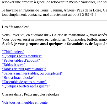
relooker une armoire à glace, de relooker un meuble vaisselier, une 
Je travaille en régions de Tours, Saumur, Angers (Pays de la Loire, C
tout simplement, contactez-moi directement au 06 31 5 03 41 !
Les “farandoles”
Vous l’avez vu, en cliquant sur « Galerie de réalisations », vous accéde
Vous pouvez aussi naviguer par catégories (Commodes, buffets, armoire
À côté, je vous propose aussi quelques « farandoles », de façon à 
“Chiffonniers”
“Quelques petits meubles”
“Petites tables d’appoint”
‘Tables basses”
‘Tables de nuit (avant/après)”
“Salles à manger (tables, ou complètes)”
“Bric-à-brac relooké”
“Ensemble de petits bureaux”
“Quelques buffets après guerre”
Classés dans : Petits meubles relookés
Voir tous les meubles en vente