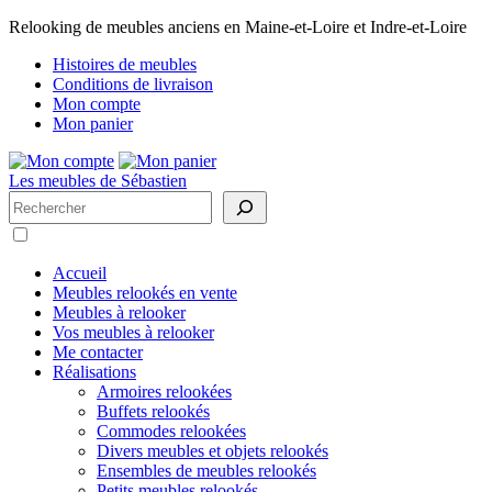
Relooking de meubles anciens en Maine-et-Loire et Indre-et-Loire
Histoires de meubles
Conditions de livraison
Mon compte
Mon panier
Les meubles de Sébastien
Rechercher
Accueil
Meubles relookés en vente
Meubles à relooker
Vos meubles à relooker
Me contacter
Réalisations
Armoires relookées
Buffets relookés
Commodes relookées
Divers meubles et objets relookés
Ensembles de meubles relookés
Petits meubles relookés