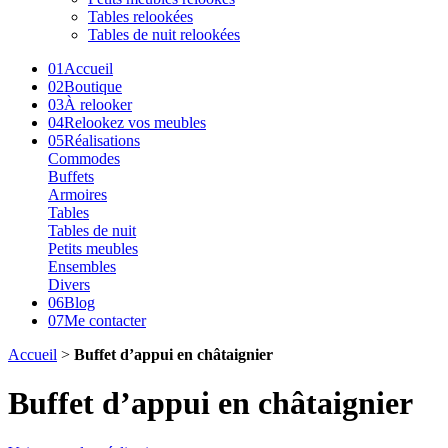
Tables relookées
Tables de nuit relookées
01
Accueil
02
Boutique
03
À relooker
04
Relookez vos meubles
05
Réalisations
Commodes
Buffets
Armoires
Tables
Tables de nuit
Petits meubles
Ensembles
Divers
06
Blog
07
Me contacter
Accueil
>
Buffet d’appui en châtaignier
Buffet d’appui en châtaignier