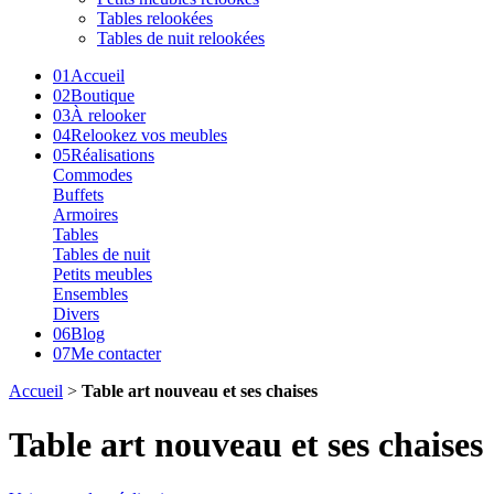
Tables relookées
Tables de nuit relookées
01
Accueil
02
Boutique
03
À relooker
04
Relookez vos meubles
05
Réalisations
Commodes
Buffets
Armoires
Tables
Tables de nuit
Petits meubles
Ensembles
Divers
06
Blog
07
Me contacter
Accueil
>
Table art nouveau et ses chaises
Table art nouveau et ses chaises