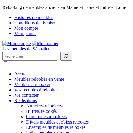
Relooking de meubles anciens en Maine-et-Loire et Indre-et-Loire
Histoires de meubles
Conditions de livraison
Mon compte
Mon panier
Les meubles de Sébastien
Rechercher
Accueil
Meubles relookés en vente
Meubles à relooker
Vos meubles à relooker
Me contacter
Réalisations
Armoires relookées
Buffets relookés
Commodes relookées
Divers meubles et objets relookés
Ensembles de meubles relookés
Petits meubles relookés