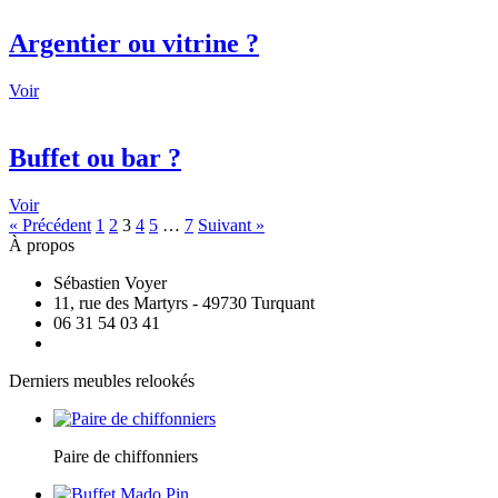
Argentier ou vitrine ?
Voir
Buffet ou bar ?
Voir
« Précédent
1
2
3
4
5
…
7
Suivant »
À propos
Sébastien Voyer
11, rue des Martyrs - 49730 Turquant
06 31 54 03 41
Derniers meubles relookés
Paire de chiffonniers