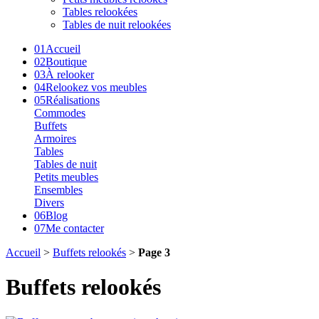
Tables relookées
Tables de nuit relookées
01
Accueil
02
Boutique
03
À relooker
04
Relookez vos meubles
05
Réalisations
Commodes
Buffets
Armoires
Tables
Tables de nuit
Petits meubles
Ensembles
Divers
06
Blog
07
Me contacter
Accueil
>
Buffets relookés
>
Page 3
Buffets relookés